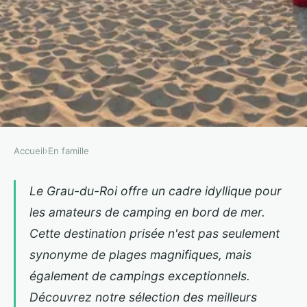
Accueil
›
En famille
EN FAMILLE
Découvrez le meilleur camping
Le Grau-du-Roi offre un cadre idyllique pour
les amateurs de camping en bord de mer.
en bord de mer au grau-du-roi
Cette destination prisée n'est pas seulement
Celine
•
15 février 2025
•
3 min de lecture
synonyme de plages magnifiques, mais
également de campings exceptionnels.
Découvrez notre sélection des meilleurs