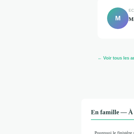
EC
M
M
← Voir tous les ar
En famille — À 
Pourquoi le finistère