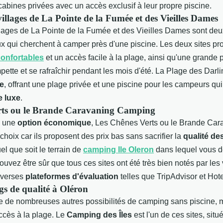
abines privées avec un accès exclusif à leur propre piscine.
illages de La Pointe de la Fumée et des Vieilles Dames
lages de La Pointe de la Fumée et des Vieilles Dames sont de
x qui cherchent à camper près d'une piscine. Les deux sites pr
onfortables
et un accès facile à la plage, ainsi qu'une grande 
mpette et se rafraîchir pendant les mois d'été. La Plage des Darli
re
, offrant une plage privée et une piscine pour les campeurs qui
e luxe
.
rts ou le Brande Caravaning Camping
z une
option économique
, Les Chênes Verts ou le Brande Ca
 choix car ils proposent des prix bas sans sacrifier la
qualité d
el que soit le terrain de
camping Ile Oleron
dans lequel vous d
ouvez être sûr que tous ces sites ont été très bien notés par les 
iverses
plateformes d'évaluation
telles que TripAdvisor et Hot
s de qualité à Oléron
fre de nombreuses autres possibilités de camping sans piscine, 
ccès à la plage. Le
Camping des Îles
est l'un de ces sites, situé