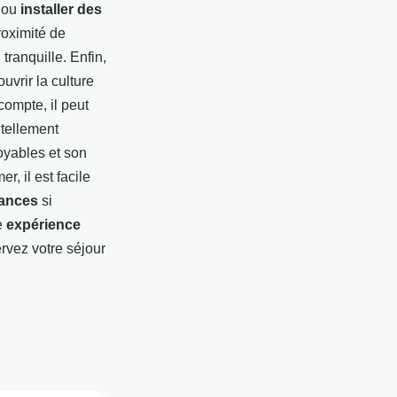
s ou
installer des
roximité de
ranquille. Enfin,
uvrir la culture
compte, il peut
a tellement
oyables et son
r, il est facile
cances
si
e
expérience
ervez votre séjour