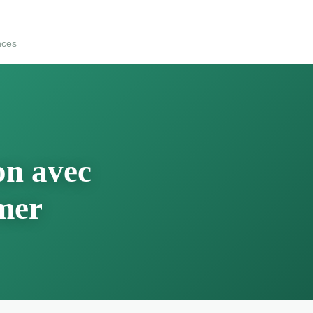
nces
on avec
 mer