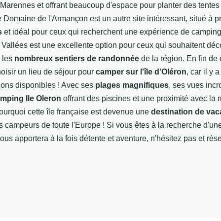
 Marennes et offrant beaucoup d'espace pour planter des tente
e Domaine de l'Armançon est un autre site intéressant, situé à p
s
et idéal pour ceux qui recherchent une expérience de camping t
Vallées est une excellente option pour ceux qui souhaitent déco
r les
nombreux sentiers de randonnée
de la région. En fin de 
choisir un lieu de séjour pour
camper sur l'île d'Oléron
, car il y 
ions disponibles ! Avec ses
plages magnifiques
, ses vues incr
mping Ile Oleron
offrant des piscines et une proximité avec la me
urquoi cette île française est devenue une
destination de va
s campeurs de toute l'Europe ! Si vous êtes à la recherche d'un
ous apportera à la fois détente et aventure, n'hésitez pas et rés