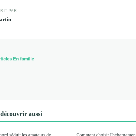
RIT PAR
artin
ticles En famille
découvrir aussi
 nord séduit les amateurs de
Comment choisir l'hébergement