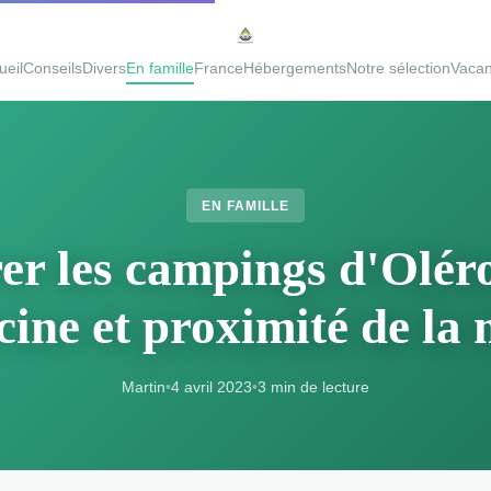
ueil
Conseils
Divers
En famille
France
Hébergements
Notre sélection
Vaca
EN FAMILLE
er les campings d'Olér
cine et proximité de la
Martin
•
4 avril 2023
•
3 min de lecture