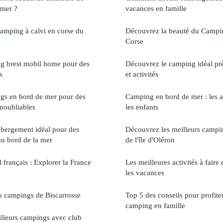
 mer ?
vacances en famille
camping à calvi en corse du
Découvrez la beauté du Campin
Corse
g brest mobil home pour des
Découvrez le camping idéal prè
s
et activités
ngs en bord de mer pour des
Camping en bord de mer : les ac
inoubliables
les enfants
ébergement idéal pour des
Découvrez les meilleurs campi
au bord de la mer
de l'île d'Oléron
l français : Explorer la France
Les meilleures activités à faire
les vacances
rs campings de Biscarrosse
Top 5 des conseils pour profite
camping en famille
illeurs campings avec club