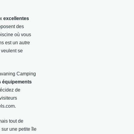
ux
excellentes
oposent des
piscine où vous
ns est un autre
 veulent se
ravaning Camping
es équipements
écidez de
visiteurs
els.com.
mais tout de
 sur une petite île