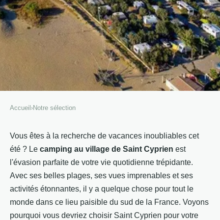
Accueil
›
Notre sélection
NOTRE SÉLECTION
Découvrir la magie du camping
Vous êtes à la recherche de vacances inoubliables cet
été ? Le
camping au village de Saint Cyprien
est
Saint Cyprien
l'évasion parfaite de votre vie quotidienne trépidante.
Avec ses belles plages, ses vues imprenables et ses
Martin
•
30 janvier 2023
•
2 min de lecture
activités étonnantes, il y a quelque chose pour tout le
monde dans ce lieu paisible du sud de la France. Voyons
pourquoi vous devriez choisir Saint Cyprien pour votre