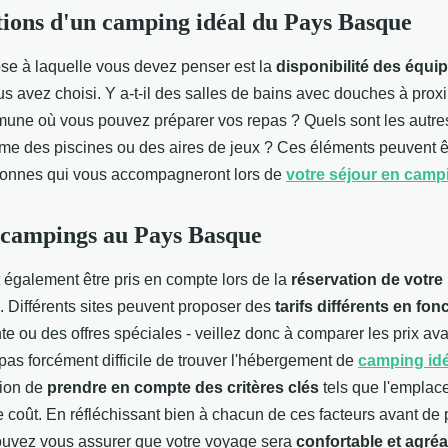
ations d'un camping idéal du Pays Basque
se à laquelle vous devez penser est la
disponibilité des équi
 avez choisi. Y a-t-il des salles de bains avec douches à proxim
une où vous pouvez préparer vos repas ? Quels sont les autr
me des piscines ou des aires de jeux ? Ces éléments peuvent ê
sonnes qui vous accompagneront lors de
votre séjour en camp
 campings au Pays Basque
it également être pris en compte lors de la
réservation de votr
. Différents sites peuvent proposer des
tarifs différents en fon
te ou des offres spéciales - veillez donc à comparer les prix av
t pas forcément difficile de trouver l'hébergement de
camping idé
tion de
prendre en compte des critères clés
tels que l'emplac
 coût. En réfléchissant bien à chacun de ces facteurs avant de
ouvez vous assurer que votre voyage sera
confortable et agré