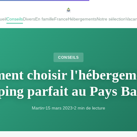
ueil
Conseils
Divers
En famille
France
Hébergements
Notre sélection
Vaca
CONSEILS
nt choisir l'hébergem
ing parfait au Pays B
Martin
•
15 mars 2023
•
2 min de lecture