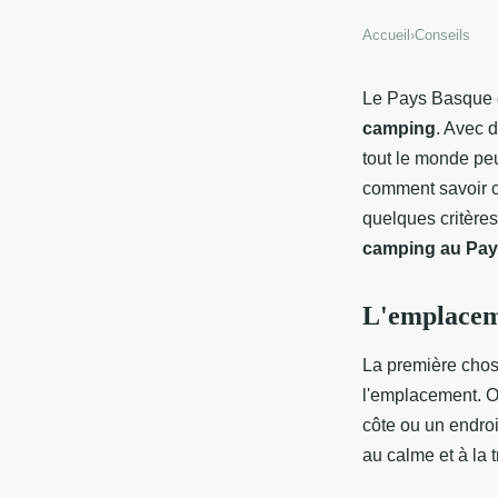
Accueil
›
Conseils
Le Pays Basque e
camping
. Avec d
tout le monde peu
comment savoir c
quelques critères
camping au Pa
L'emplacem
La première chos
l'emplacement. O
côte ou un endroit
au calme et à la t