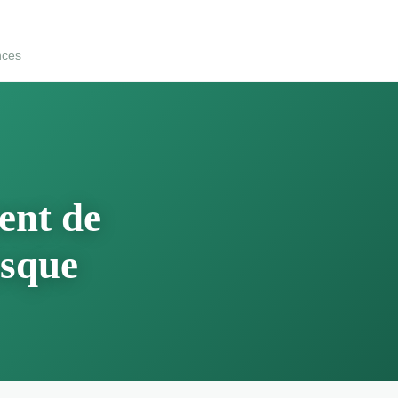
nces
ent de
asque