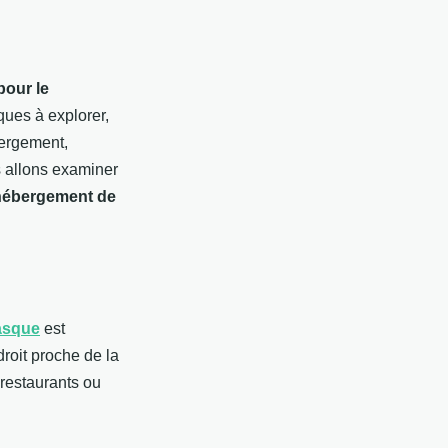
pour le
iques à explorer,
bergement,
s allons examiner
 hébergement de
asque
est
roit proche de la
restaurants ou