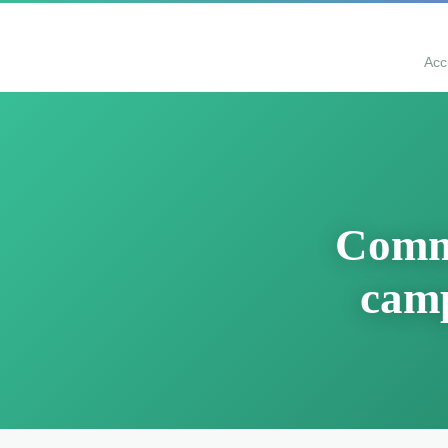
Acc
Comme
camp