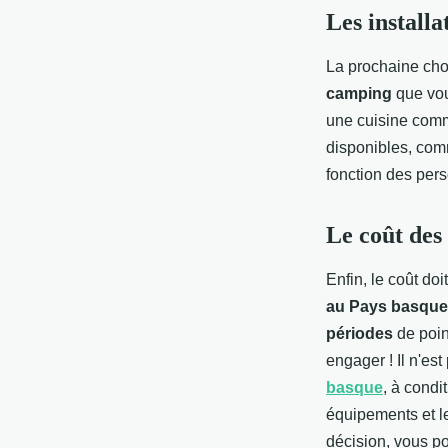
Les install
La prochaine cho
camping
que vous
une cuisine comm
disponibles, com
fonction des per
Le coût des
Enfin, le coût do
au Pays basque
périodes
de poin
engager ! Il n'es
basque
, à condi
équipements et le
décision, vous p