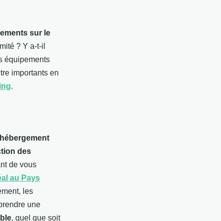
pements sur le
ité ? Y a-t-il
es équipements
tre importants en
ing
.
e hébergement
ction des
ant de vous
al au Pays
ement, les
 prendre une
able
, quel que soit